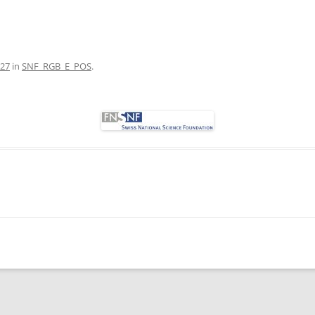
 27
in
SNF_RGB_E_POS
.