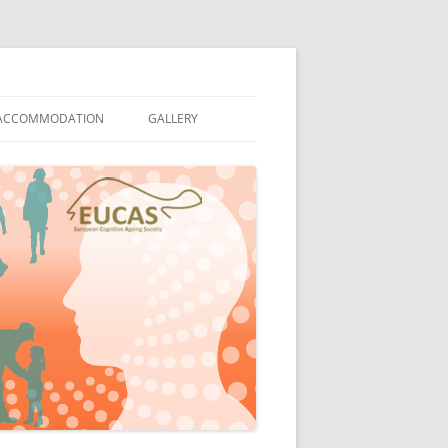
 ACCOMMODATION
GALLERY
ENUE
CONFERENCE OPENING
COMMODATION
OVERVIEW SPEAKERS
ATION
MODERATORS
PLENARY SESSION
POSTER SESSION
SOCIAL EVENING